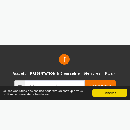
Accueil
PRESENTATION & Biographie
Membres
Plus
S'ABONNER
Ce site web utilise des cookies pour faire en sorte que vous
Compris !
profitiez au mieux de notre site web.
Droits d'auteur © 2026 Tous droits réservés -
Ensemble QUENTIN le jeune
Conditions d'Utilisations
|
Politique de Confidentialité